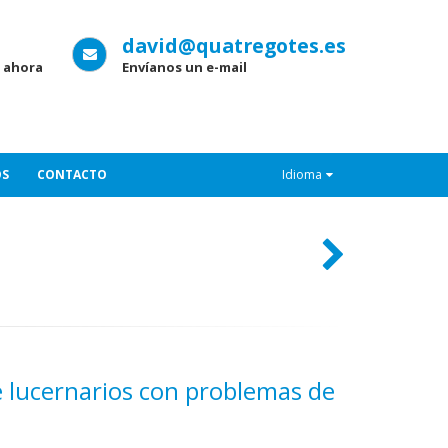
david@quatregotes.es
 ahora
Envíanos un e-mail
OS
CONTACTO
Idioma
e lucernarios con problemas de