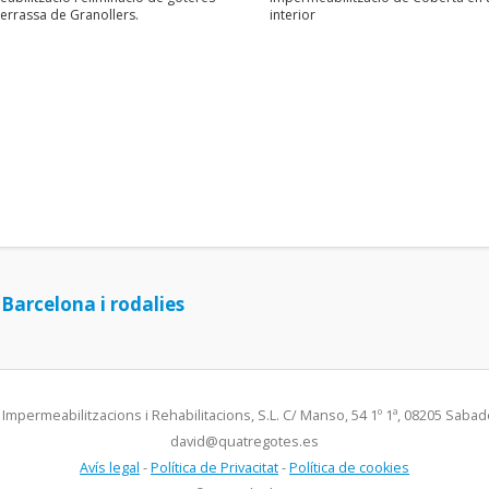
terrassa de Granollers.
interior
 Barcelona i rodalies
Impermeabilitzacions i Rehabilitacions, S.L. C/ Manso, 54 1º 1ª, 08205 Sabade
david@quatregotes.es
Avís legal
-
Política de Privacitat
-
Política de cookies