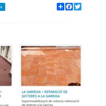
Share
Facebook
Twitter
ís
 >
LA GARRIGA > REPARACIÓ DE
I
GOTERES A LA GARRIGA
Impermeabilització de coberta i eliminació
de goteres a la Garriga
un pati