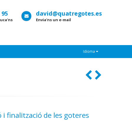
 95
david@quatregotes.es
uca'ns
Envia'ns un e-mail
Idioma
i finalització de les goteres