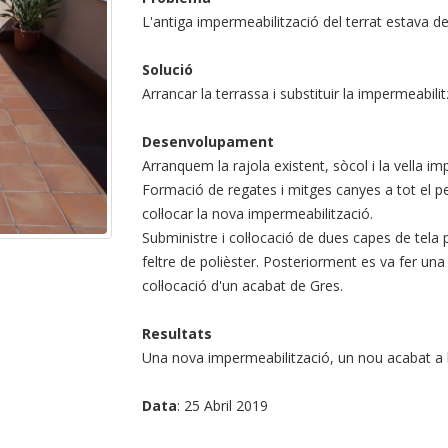
L'antiga impermeabilització del terrat estava d
Solució
Arrancar la terrassa i substituir la impermeabilit
Desenvolupament
Arranquem la rajola existent, sòcol i la vella im
Formació de regates i mitges canyes a tot el p
col·locar la nova impermeabilització.
Subministre
i col·locació de dues capes de tela
feltre de polièster. Posteriorment es va fer un
col·locació d'un acabat de Gres.
Resultats
Una nova impermeabilització, un nou acabat a la
Data
: 25 Abril 2019