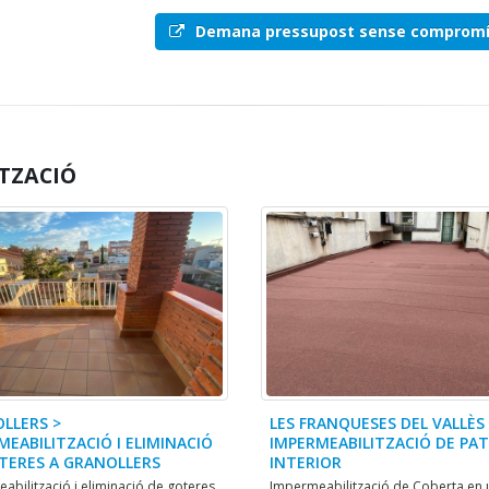
Demana pressupost sense comprom
TZACIÓ
LLERS >
LES FRANQUESES DEL VALLÈS
MEABILITZACIÓ I ELIMINACIÓ
IMPERMEABILITZACIÓ DE PAT
TERES A GRANOLLERS
INTERIOR
abilització i eliminació de goteres
Impermeabilització de Coberta en 