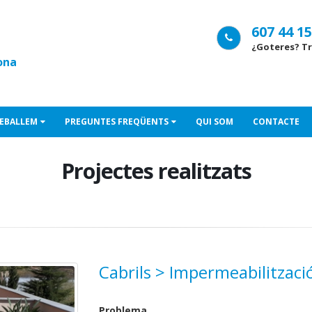
607 44 15
¿Goteres? Tr
ona
EBALLEM
PREGUNTES FREQÜENTS
QUI SOM
CONTACTE
Projectes realitzats
Cabrils > Impermeabilització 
Problema