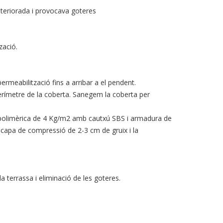
eteriorada i provocava goteres
zació.
permeabilització fins a arribar a el pendent.
erímetre de la coberta. Sanegem la coberta per
 polimèrica de 4
Kg
/
m2
amb cautxú
SBS
i armadura de
a capa de compressió de 2-3 cm de gruix i la
 terrassa i eliminació de les goteres.