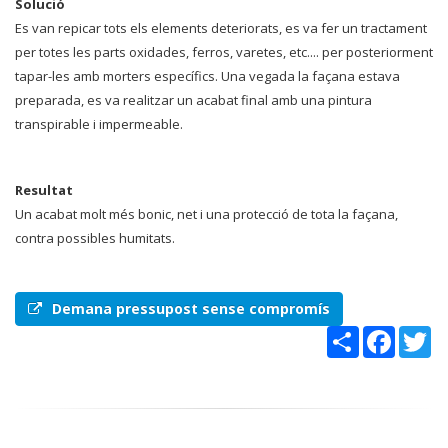
Solució
Es van repicar tots els elements deteriorats, es va fer un tractament
per totes les parts oxidades, ferros, varetes, etc.... per posteriorment
tapar-les amb morters específics. Una vegada la façana estava
preparada, es va realitzar un acabat final amb una pintura
transpirable i impermeable.
Resultat
Un acabat molt més bonic, net i una protecció de tota la façana,
contra possibles humitats.
Demana pressupost sense compromís
Share
Faceboo
Tw